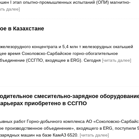
ршен I этап опытно-промышленных испытаний (ОПИ) магнитно-
ать далее]
е в Казахстане
о железорудного концентрата и 5,4 млн т железорудных окатышей
щее время Соколовско-Сарбайское горно-обогатительное
объединение (ССГПО, входящее в ERG). Сегодня
[читать далее]
одительное смесительно-зарядное оборудовани
карьерах приобретено в ССГПО
рывных работ Горно-добычного комплекса АО «Соколовско-Сарбайс
ое производственное объединение», входящего в ERG, поступили 
-зарядных машин на базе КамАЗ 6520.
[читать далее]