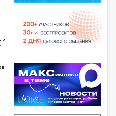
ого
о
ов