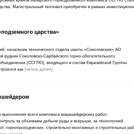
дства. Магистральный тепловоз приобретен в рамках инвестицион
«подземного царства»
й, начальник технического отдела шахты «Соколовская» АО
 рудник Соколовско-Сарбайского горно-обогатительного
объединения (ССГПО), входящего в состав Евразийской Группы
строился как
[читать далее]
ркшейдером
 выполнения всего комплекса маркшейдерских работ,
нтроль за объемами добычи руды и вскрыши, за технологией
от, горнопроходческих, строительно-монтажных и строительных раб