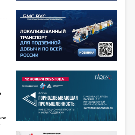
е
кое
9