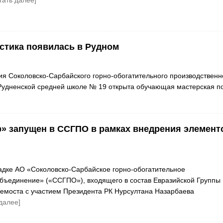
тать далее]
стика появилась в Рудном
я Соколовско-Сарбайского горно-обогатительного производственн
 Рудненской средней школе № 19 открыта обучающая мастерская п
» запущен в ССГПО в рамках внедрения элемент
дке АО «Соколовско-Сарбайское горно-обогатительное
бъединение» («ССГПО»), входящего в состав Евразийской Группы
лемоста с участием Президента РК Нурсултана Назарбаева
 далее]