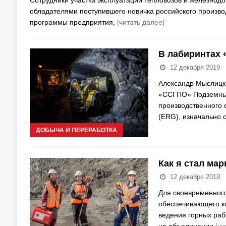
обладателями поступившего новичка российского произво
программы предприятия,
[читать далее]
В лабиринтах 
12 декабря 2019
Александр Мыслицки
«ССГПО» Подземный
производственного 
(ERG), изначально 
ДОБЫЧА И ПЕРЕРАБОТКА
Как я стал ма
12 декабря 2019
Для своевременного
обеспечивающего ко
ведения горных раб