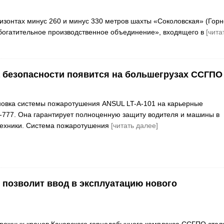
изонтах минус 260 и минус 330 метров шахты «Соколовская» (Горн
богатительное производственное объединение», входящего в
[чита
 безопасности появится на большегрузах ССГПО
новка системы пожаротушения ANSUL LT-A-101 на карьерные
777. Она гарантирует полноценную защиту водителя и машины в
техники. Система пожаротушения
[читать далее]
 позволит ввод в эксплуатацию нового
орожных кранов Качарского горнодобычного комплекса ССГПО стал