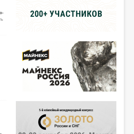
о-
ть
и