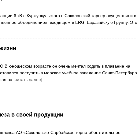
ции 6 кВ с Куржункульского в Соколовский карьер осуществили в
ственное объединение», входящем в ERG, Евразийскую Группу. Эт
 жизни
В юношеском возрасте он очень мечтал ходить в плавание на
готовился поступить в морское учебное заведение Санкт-Петербург
ная во
[читать далее]
еза в своей продукции
плекса АО «Соколовско-Сарбайское горно-обогатительное