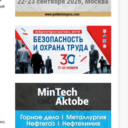
ной
от,