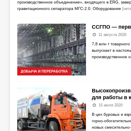
производственное объединение», входящего в ERG, заве
гравитационного сепаратора МГС-2.0. Оборудование
[чит
ССГПО — перво
11 августа 2020
7,8 млн т товарног
выпускает в настоя
производственное 
ДОБЫЧА И ПЕРЕРАБОТКА
Высокопроизв
для работы в 
15 июля 2020
В цех буровых и вз
горно-обогатительн
новых смесительно