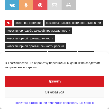
закон рф о недрах
законодательство в недропользовании
новости горнодобывающей промышленности
новости горной промышленности
новости горной промышленности россии
новости недропользования
росприроднадзор
экология
Вы соглашаетесь на обработку персональных данных по средствам
метрических программ.
ПОНРАВИЛАСЬ СТАТЬЯ? ПОДПИШИТЕСЬ НА
РАССЫЛКУ
Принять
E-mail
Отказаться
Я даю согласие на
обработку моих персональных
данных
Политика в отношении обработки персональных данных
Я даю согласие на
получение рекламных