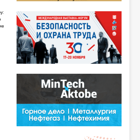
у:
о
ие