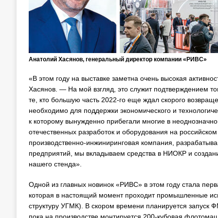
Анатолий Хасянов, генеральный директор компании «РИВС»
«В этом году на выставке заметна очень высокая активн
Хасянов. — На мой взгляд, это служит подтверждением то
те, кто большую часть 2022-го еще ждал скорого возвра
необходимо для поддержки экономического и технологичес
к которому вынужденно прибегали многие в неоднозначно
отечественных разработок и оборудования на российском 
производственно-инжиниринговая компания, разрабатыва
предприятий, мы вкладываем средства в НИОКР и создани
нашего стенда».
Одной из главных новинок «РИВС» в этом году стала пе
которая в настоящий момент проходит промышленные исп
структуру УГМК). В скором времени планируется запуск
пока на производстве монтируется 200-кубовая флотомаш