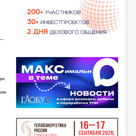
 —
при
ким