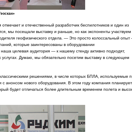
Геоскан»
отмечает и отечественный разработчик беспилотников и один из
тся, мы посещали выставку и раньше, но как экспоненты участвуем
водителя геофизического отдела. — Это просто колоссальный опыт
мпаний, которые заинтересованы в оборудовании
 наша целевая аудитория — к нашему стенду активно подходят,
 услугах. Думаю, мы обязательно посетим выставку в следующем
с классическими решениями, в числе которых БПЛА, используемые 
и с анонсом нового оборудования. В этом году компания планирует
торый будет отличаться более длительным временем полета и высо