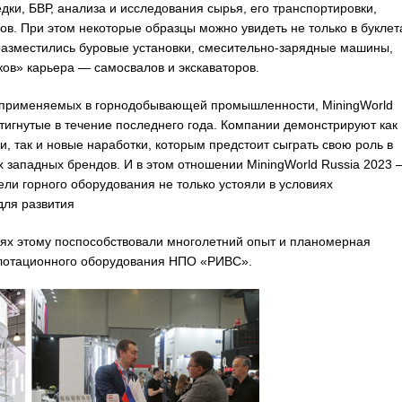
ки, БВР, анализа и исследования сырья, его транспортировки,
ов. При этом некоторые образцы можно увидеть не только в буклет
 разместились буровые установки, смесительно-зарядные машины,
ков» карьера — самосвалов и экскаваторов.
, применяемых в горнодобывающей промышленности, MiningWorld
тигнутые в течение последнего года. Компании демонстрируют как
, так и новые наработки, которым предстоит сыграть свою роль в
 западных брендов. И в этом отношении MiningWorld Russia 2023 
ели горного оборудования не только устояли в условиях
для развития
аях этому поспособствовали многолетний опыт и планомерная
флотационного оборудования НПО «РИВС».