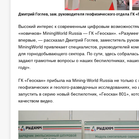
Дмитрий Гоглев, зам. руководителя геофизического отдела ГК «
Высокий интерес к современным цифровым возможностям 
«новичков» MiningWorld Russia — ГК «Геоскан». «Разумее
впервые, — рассказал Дмитрий Гоглев, заместитель руко
MiningWorld привлекает специалистов, руководителей ко
для горнодобывающего сектора. По сути, здесь собралась
задают грамотные вопросы о наших беспилотниках, наших
году».
ГК «Геоскан» прибыла на Mining-World Russia не только 
геофизических и геолого-разведочных исследованиях, но 
запустить в серию новый беспилотник, «Геоскан 801», ко
качеством видео.