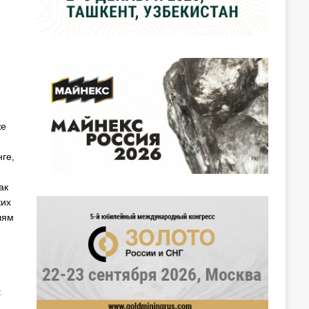
же
ге,
ак
ких
лям
: