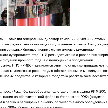
ость, — отметил генеральный директор компании «РИВС» Анатолий
го, как радикально за последний год изменился рынок. Сегодня да
щения западных брендов, понимают, что импортозамещение
кого суверенитета страны. И речь идет уже не о реверс-инжинирин
й ситуации прошлого года, а о полноценном продвижении
рынке. НПО «РИВС» занимается этим, по сути, уже тридцать лет. К
ющая комплексные решения для обогатительных и металлургичес
е новых продуктов, о которых с гордостью рассказываем посетите
рвая российская большеобъемная флотационная машина РИФ-200,
ытания на обогатительной фабрике Учалинского ГОКа (входит в
 ФМ в серию и расширение линейки большеобъемного оборудования
ина, 300-кубовая уже запроектирована.