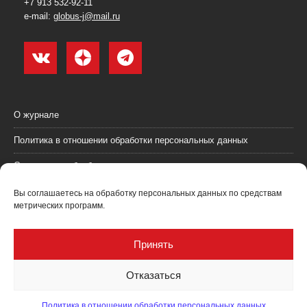
+7 913 532-92-11
e-mail:
globus-j@mail.ru
О журнале
Политика в отношении обработки персональных данных
Согласие на обработку персональных данных
Пользовательское соглашение (оферта)
Вы соглашаетесь на обработку персональных данных по средствам
метрических программ.
Согласие на получение рекламных материалов
Рекламодателям
Принять
Контакты
Отказаться
Политика в отношении обработки персональных данных