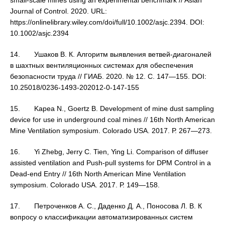
small-scale mines using an experimental benchmark // Asian
Journal of Control. 2020. URL:
https://onlinelibrary.wiley.com/doi/full/10.1002/asjc.2394. DOI:
10.1002/asjc.2394
14. Ушаков В. К. Алгоритм выявления ветвей-диагоналей
в шахтных вентиляционных системах для обеспечения
безопасности труда // ГИАБ. 2020. № 12. С. 147—155. DOI:
10.25018/0236-1493-202012-0-147-155
15. Kapea N., Goertz B. Development of mine dust sampling
device for use in underground coal mines // 16th North American
Mine Ventilation symposium. Colorado USA. 2017. Р. 267—273.
16. Yi Zhebg, Jerry C. Tien, Ying Li. Comparison of diffuser
assisted ventilation and Push-pull systems for DPM Control in a
Dead-end Entry // 16th North American Mine Ventilation
symposium. Colorado USA. 2017. Р. 149—158.
17. Петроченков А. С., Даденко Д. А., Поносова Л. В. К
вопросу о классификации автоматизированных систем