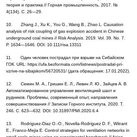
теория и практика // Горная промышленность. 2017. №
4(134). С. 26—29.
10. Zhang J., Xu K., You G., Wang B., Zhao L. Causation
analysis of risk coupling of gas explosion accident in Chinese
underground coal mines // Risk Analysis. 2019. Vol. 39. No. 7.
P. 1634—1646. DOI: 10.111/risa.13311
11. Один человек пострадал при взрыве на Сибайском
ГОК. URL: https://ufa.bezformata.com/listnews/postradal-pri-
vzrive-na-sibajskom/56720531/ (дата обращения: 17.01.2022).
12. Семин М. А., Гришин Е. Л., Левин Л. Ю., Зайцев А. В.
Автоматизированное управление вентиляцией шахт и
рудников. Проблемы, современный опыт, направления
совершенствования // Записки Горного института. 2020. Т.
246. С. 623—632. DOI: 10.31897/PMI.2020.6.4
13. Rodriguez-Diaz O.-O., Novella-Rodriguez D. F., Witrant
E., Franco-Mejia E. Control strategies for ventilation networks in