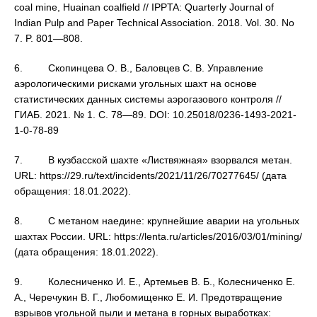
coal mine, Huainan coalfield // IPPTA: Quarterly Journal of
Indian Pulp and Paper Technical Association. 2018. Vol. 30. No
7. P. 801—808.
6. Скопинцева О. В., Баловцев С. В. Управление
аэрологическими рисками угольных шахт на основе
статистических данных системы аэрогазового контроля //
ГИАБ. 2021. № 1. С. 78—89. DOI: 10.25018/0236-1493-2021-
1-0-78-89
7. В кузбасской шахте «Листвяжная» взорвался метан.
URL: https://29.ru/text/incidents/2021/11/26/70277645/ (дата
обращения: 18.01.2022).
8. С метаном наедине: крупнейшие аварии на угольных
шахтах России. URL: https://lenta.ru/articles/2016/03/01/mining/
(дата обращения: 18.01.2022).
9. Колесниченко И. Е., Артемьев В. Б., Колесниченко Е.
А., Черечукин В. Г., Любомищенко Е. И. Предотвращение
взрывов угольной пыли и метана в горных выработках: