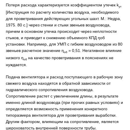
Потеря расхода характеризуется коэффициентом утечек k
ут
[Инструкция по расчету количества воздуха, необходимого
для проветривания действующих угольных шахт. М.: Недра,
1975. 80 с.] через стенки и стыки звеньев воздуховода,
причем в основном утечка происходит через неплотности
стыков, и приводит к снижению объемного КПД ηоб
установки. Например, для УМП с гибким воздуховодом из 80
звеньев расчетное значение η
= 0,51. Негативное влияние
об
низкого η
на качество проветривания в пояснениях не
об
нуждается.
Подача вентилятора и расход поступающего в рабочую зону
свежего воздуха находятся в обратной зависимости от
гидравлического сопротивления воздуховода.
Сопротивление растет с увеличением длины, в результате
именно длиной воздуховода (при прочих равных условиях) и
определяется возможность применения конкретного
типоразмера вентилятора для проветривания выработки.
Другим фактором, влияющим на сопротивление, является
шероховатость внутренней поверхности трубы.