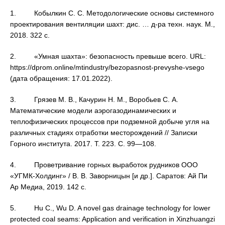
1. Кобылкин С. С. Методологические основы системного
проектирования вентиляции шахт: дис. … д-ра техн. наук. М.,
2018. 322 с.
2. «Умная шахта»: безопасность превыше всего. URL:
https://dprom.online/mtindustry/bezopasnost-prevyshe-vsego
(дата обращения: 17.01.2022).
3. Грязев М. В., Качурин Н. М., Воробьев С. А.
Математические модели аэрогазодинамических и
теплофизических процессов при подземной добыче угля на
различных стадиях отработки месторождений // Записки
Горного института. 2017. Т. 223. С. 99—108.
4. Проветривание горных выработок рудников ООО
«УГМК-Холдинг» / В. В. Заворницын [и др.]. Саратов: Ай Пи
Ар Медиа, 2019. 142 с.
5. Hu C., Wu D. A novel gas drainage technology for lower
protected coal seams: Application and verification in Xinzhuangzi