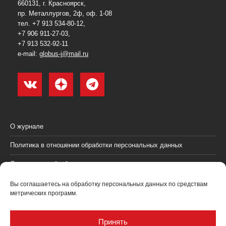
660131, г. Красноярск,
пр. Металлургов, 2ф, оф. 1-08
тел. +7 913 534-80-12,
+7 906 911-27-03,
+7 913 532-92-11
e-mail:
globus-j@mail.ru
О журнале
Политика в отношении обработки персональных данных
Согласие на обработку персональных данных
Пользовательское соглашение (оферта)
Вы соглашаетесь на обработку персональных данных по средствам
метрических программ.
Согласие на получение рекламных материалов
Рекламодателям
Принять