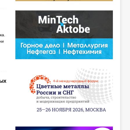
ка.
ни
ных