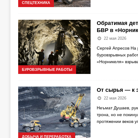
СПЕЦТЕХНИКА
Обратимая дет
БВР в «Норни
22 мая 2026
Сергей Апресов На
буровзрывных работ
«Норникеля» взрыв
БУРОВЗРЫВНЫЕ РАБОТЫ
От сырья — к 
22 мая 2026
Неъмат Душаев, ру
трона, но не покину
протяжении веков у
ДОБЫЧА И ПЕРЕРАБОТКА