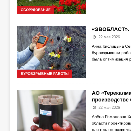
ОБОРУДОВАНИЕ
«ЭВОБЛАСТ». 
22 мая 2026
Анна Кислицына Сег
буровзрывным работ
была оптимизация р
БУРОВЗРЫВНЫЕ РАБОТЫ
АО «Терекалма
производстве 
22 мая 2026
Алёна Романовна Ха
области проектиров
для геологоразведк