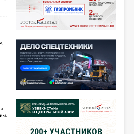
А-
яя
ника