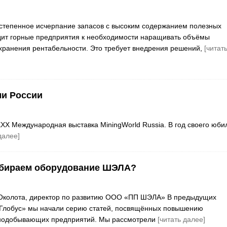
степенное исчерпание запасов с высоким содержанием полезных
дит горные предприятия к необходимости наращивать объёмы
хранения рентабельности. Это требует внедрения решений,
[читат
ами России
XX Международная выставка MiningWorld Russia. В год своего юби
далее]
бираем оборудование ШЭЛА?
 Околота, директор по развитию ООО «ПП ШЭЛА» В предыдущих
«Глобус» мы начали серию статей, посвящённых повышению
нодобывающих предприятий. Мы рассмотрели
[читать далее]