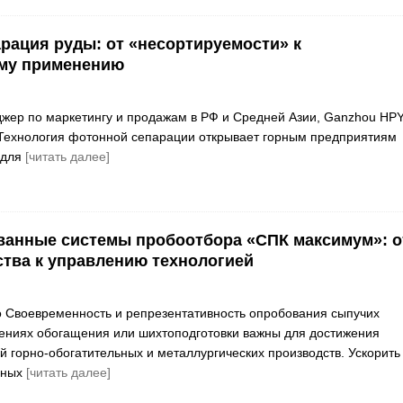
рация руды: от «несортируемости» к
му применению
жер по маркетингу и продажам в РФ и Средней Азии, Ganzhou HP
d Технология фотонной сепарации открывает горным предприятиям
 для
[читать далее]
ванные системы пробоотбора «СПК максимум»: о
ства к управлению технологией
 Своевременность и репрезентативность опробования сыпучих
ениях обогащения или шихтоподготовки важны для достижения
й горно-обогатительных и металлургических производств. Ускорить
рных
[читать далее]