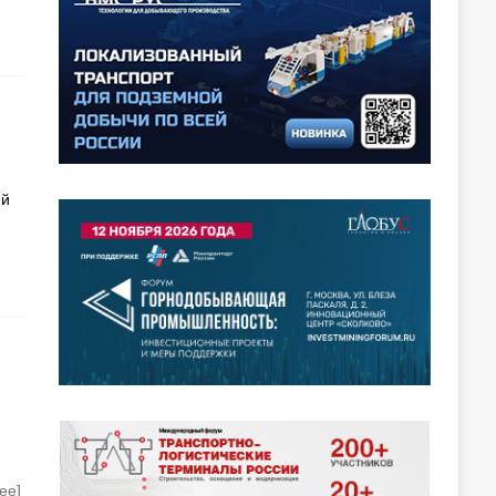
ий
ее]