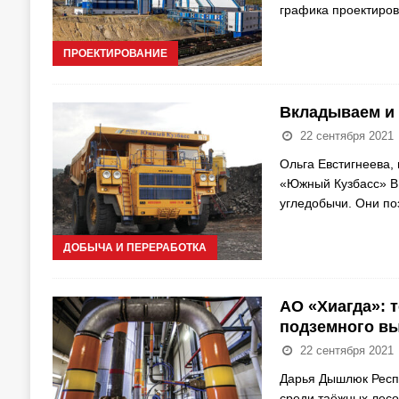
графика проектиро
ПРОЕКТИРОВАНИЕ
Вкладываем и
22 сентября 2021
Ольга Евстигнеева,
«Южный Кузбасс» В
угледобычи. Они по
ДОБЫЧА И ПЕРЕРАБОТКА
АО «Хиагда»: 
подземного в
22 сентября 2021
Дарья Дышлюк Респу
среди таёжных лесо