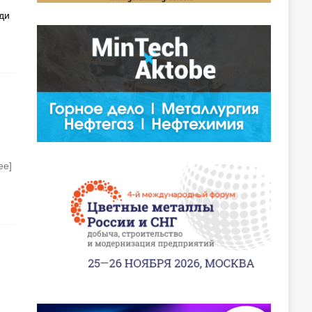
ди
ее]