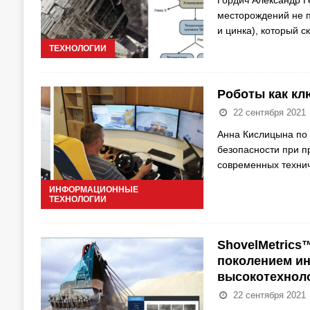
месторождений не п
и цинка), который 
ТЕХНОЛОГИИ
Роботы как кл
22 сентября 2021
Анна Кислицына по
безопасности при п
современных техни
ИНФОРМАЦИОННЫЕ
ТЕХНОЛОГИИ
ShovelMetrics
поколением и
высокотехнол
22 сентября 2021