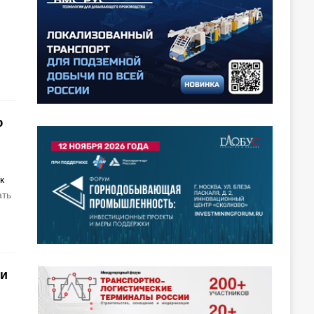
ю
к
ать
ки