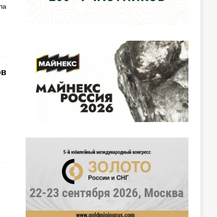
ла
ов