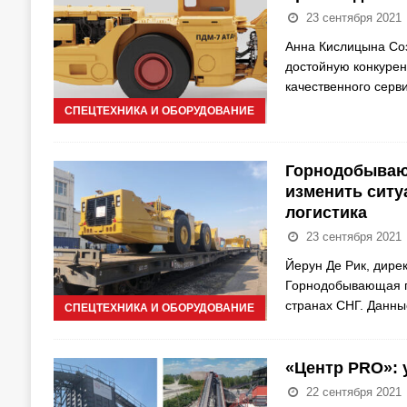
23 сентября 2021
Анна Кислицына Соз
достойную конкурен
качественного серв
СПЕЦТЕХНИКА И ОБОРУДОВАНИЕ
Горнодобываю
изменить ситу
логистика
23 сентября 2021
Йерун Де Рик, дире
Горнодобывающая п
странах СНГ. Данн
СПЕЦТЕХНИКА И ОБОРУДОВАНИЕ
«Центр PRO»: 
22 сентября 2021