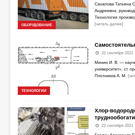
Сахапова Татьяна 
Андреевна, руково
Технология произво
[читать далее]
ОБОРУДОВАНИЕ
Самостоятельн
22 сентября 2021
Минин И. В. — науч
университет», ст. 
Плотников А. М.
[чи
ТЕХНОЛОГИИ
Хлор-водородн
труднообогат
22 сентября 2021
Гордич Александр Г