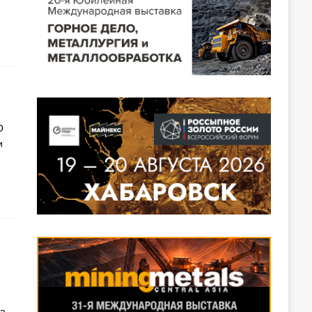
О
и
га