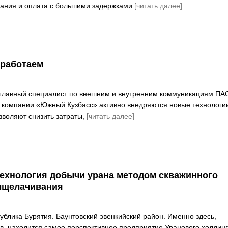
вания и оплата с большими задержками
[читать далее]
 работаем
 главный специалист по внешним и внутренним коммуникациям ПА
 компании «Южный Кузбасс» активно внедряются новые технологи
зволяют снизить затраты,
[читать далее]
технология добычи урана методом скважинного
ыщелачивания
блика Бурятия. Баунтовский эвенкийский район. Именно здесь,
в, находится самое перспективное предприятие Уранового холдин