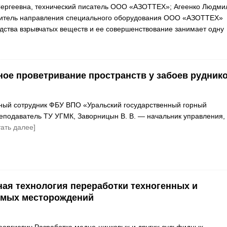
Сергеевна, технический писатель ООО «АЗОТТЕХ»; Агеенко Людми
дитель направления специального оборудования ООО «АЗОТТЕХ»
дства взрывчатых веществ и ее совершенствование занимает одну
ое проветривание пространств у забоев рудник
ный сотрудник ФБУ ВПО «Уральский государственный горный
преподаватель ТУ УГМК, Заворницын В. В. — начальник управления,
тать далее]
ая технология переработки техногенных и
имых месторождений
еоргиевич Разработка медно-цинковых и других сульфидных